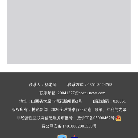
联系人：杨老师
联系方式：0351-3924768
联系邮箱:
20041377@bocai-news.com
地址：山西省太原市博彩新闻 路3号
邮政编码：030051
版权所有：博彩新闻 - 2026全球博彩行业动态 - 政策、红利与内幕
非经营性互联网信息服务审批号
(晋)ICP备05000467号
晋公网安备 14010002001550号