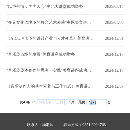
“以声带情，声声入心”中北大讲堂成功举办
2025/03/18
“多元文化语境下的舞台艺术表演”主题美育讲座成功举办
2025/03/05
《AICG冲击下的设计产业与人才变革》美育讲座成功举办
2024/12/31
“音乐剧市场的发展”美育讲座成功举办
2024/12/17
“音乐剧剧本创作的思考与实践”美育讲座成功举办
2024/12/17
《音乐制作人的基本素养与工作方式》美育讲座成功举办
2024/12/07
共43条 1/3
博彩新闻
上页
下页
尾页
页
联系人：杨老师
联系方式：0351-3924768