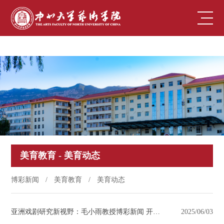
博彩新闻
美育教育
- 美育动态
博彩新闻
/
美育教育
/
美育动态
亚洲戏剧研究新视野：毛小雨教授博彩新闻 开讲《亚洲戏剧的发现》
2025/06/03