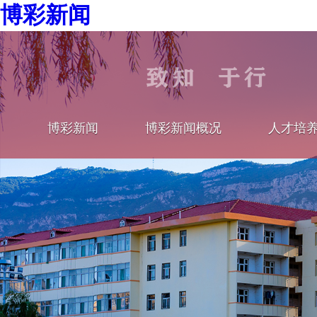
博彩新闻
博彩新闻
博彩新闻概况
人才培