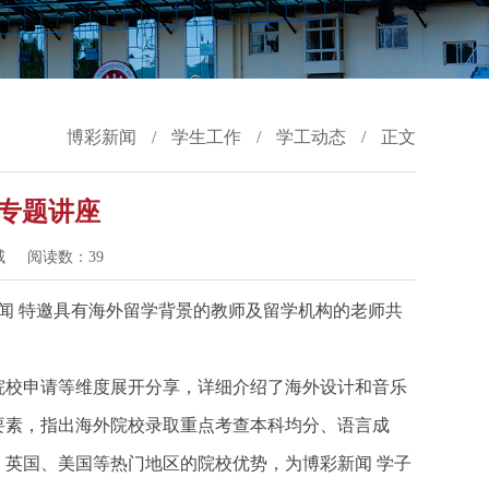
博彩新闻
/
学生工作
/
学工动态
/
正文
学专题讲座
威
阅读数：
39
 特邀具有海外留学背景的教师及留学机构的老师共
院校申请等维度展开分享，详细介绍了海外设计和音乐
要素，指出海外院校录取重点考查本科均分、语言成
美国等热门地区的院校优势，为博彩新闻 学子