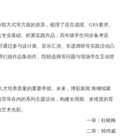
取方式等方面的差异，梳理了语言成绩、GPA要求、
实专业基础、积累实践作品；高年级学生同步备考语
可通过参与设计展、音乐汇演、非遗调研等实践活动凸
们就作品集创作、院校选择等问题与现场学生互动答
人才培养质量的重要举措。未来，博彩新闻 将继续聚
、留学指导等在内的系列主题活动，构建全周期、多维度的育
放艺术光彩。
一审：杜晓梅
二审：韩伟威