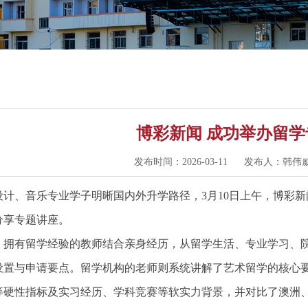
博彩新闻 成功举办留
发布时间：2026-03-11
发布人：韩伟
计、音乐专业学子明晰国内外升学路径，3月10日上午，博彩新闻
分享专题讲座。
，拥有留学经验的教师结合亲身经历，从留学生活、专业学习、
设置与申请要点。留学机构的老师则系统讲解了艺术留学的核心
硬性指标及实习经历、学科竞赛等软实力背景，并对比了澳洲、英国、