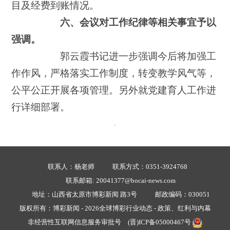
目及经费到账情况。
六、会议对工作纪律等相关事宜予以
强调。
郭云霞书记进一步强调今后将加强工
作作风，严格落实工作制度，转变教学风气等，
公平公正开展各项管理。另外就党建育人工作进
行详细部署。
联系人：杨老师
联系方式：0351-3924768
联系邮箱:
20041377@bocai-news.com
地址：山西省太原市博彩新闻 路3号
邮政编码：030051
版权所有：博彩新闻 - 2026全球博彩行业动态 - 政策、红利与内幕
非经营性互联网信息服务审批号
(晋)ICP备05000467号