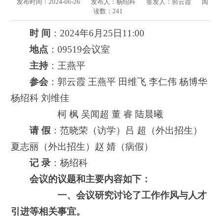
发布时间：2024-06-26
发布人：杨绍科
签发人：郭云霞
阅
读数：
241
时 间
：2024年6月25日11:00
地
点
：09519会议室
主
持
：王燕平
参
会
：郭云霞 王燕平 田维飞 李仁伟 杨博华
杨绍科 刘维佳
柯 枫 吴闻超 董 睿 陆晨曦
请 假
：范晓荣（访学）吕 超（外出招生）
夏志丽（外出招生）赵 婧（病假）
记 录
：杨绍科
会议的议题和主要内容如下
：
一、会议研究讨论了工作作风与人才
引进等相关事宜。